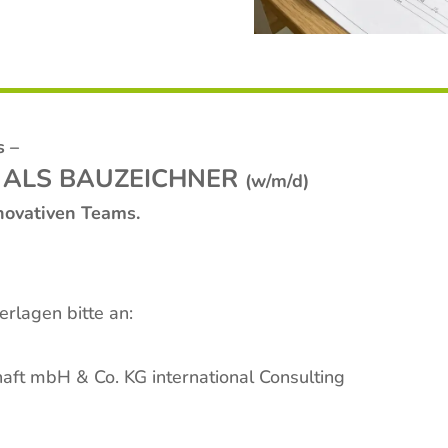
s –
 ALS BAUZEICHNER
(w/m/d)
novativen Teams.
rlagen bitte an:
aft mbH & Co. KG international Consulting