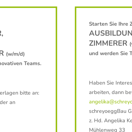
Starten Sie Ihre 
,
AUSBILDUN
ZIMMERER
(
ER
und werden Sie T
(w/m/d)
novativen Teams.
Haben Sie Intere
arbeiten, dann be
rlagen bitte an:
angelika@schrey
der an
schreyoeggBau 
z. Hd. Angelika K
Mühlenweg 33